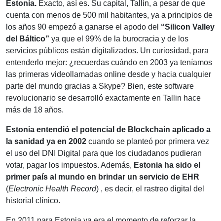
Estonia
.
Exacto, así es. Su capital, Tallin, a pesar de que
cuenta con menos de 500 mil habitantes, ya a principios de
los años 90 empezó a ganarse el apodo del
“Silicon Valley
del Báltico”
ya que el 99% de la burocracia y de los
servicios públicos están digitalizados. Un curiosidad, para
entenderlo mejor: ¿recuerdas cuándo en 2003 ya teníamos
las primeras videollamadas online desde y hacia cualquier
parte del mundo gracias a Skype? Bien, este software
revolucionario se desarrolló exactamente en Tallin hace
más de 18 años.
Estonia entendió el potencial de Blockchain aplicado a
la sanidad ya en 2002
cuando se planteó por primera vez
el uso del DNI Digital para que los ciudadanos pudieran
votar, pagar los impuestos. Además,
Estonia ha sido el
primer país al mundo en brindar un servicio de EHR
(
Electronic Health Record
) , es decir, el rastreo digital del
historial clínico.
En 2011 para Estonia ya era el momento de reforzar la