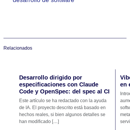
Relacionados
Desarrollo dirigido por
Vib
especificaciones con Claude
en 
Code y OpenSpec: del spec al CI
Intr
Este artículo se ha redactado con la ayuda
aume
de IA. El proyecto descrito está basado en
soft
hechos reales, si bien algunos detalles se
meta
han modificado […]
serv