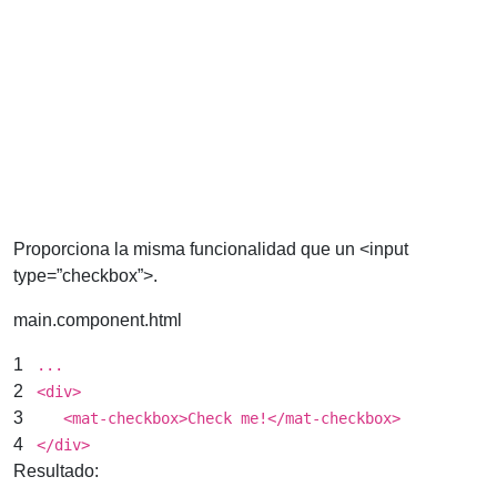
Proporciona la misma funcionalidad que un <input
type=”checkbox”>.
main.component.html
1
...
2
<
div
>
3
<
mat-checkbox
>Check me!</
mat-checkbox
>
4
</
div
>
Resultado: