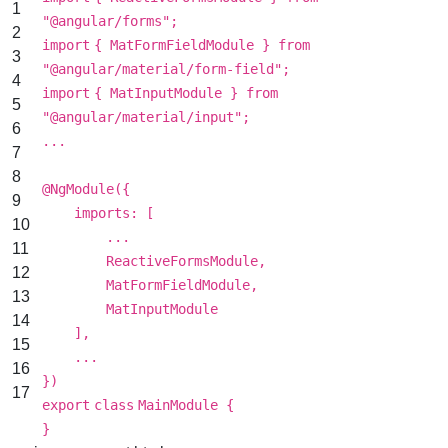
1
"@angular/forms"
;
2
import
{ MatFormFieldModule } from
3
"@angular/material/form-field"
;
4
import
{ MatInputModule } from
5
"@angular/material/input"
;
6
...
7
8
@NgModule({
9
imports: [
10
...
11
ReactiveFormsModule,
12
MatFormFieldModule,
13
MatInputModule
14
],
15
...
16
})
17
export
class
MainModule {
}