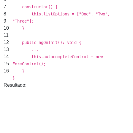
7
constructor() {
8
this
.listOptions = [
"One"
,
"Two"
,
9
"Three"
];
10
}
11
12
public ngOnInit(): void {
13
...
14
this
.autocompleteControl =
new
15
FormControl();
16
}
}
Resultado: