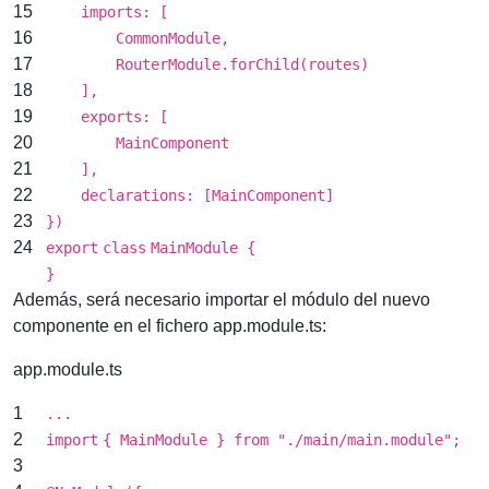
15
imports: [
16
CommonModule,
17
RouterModule.forChild(routes)
18
],
19
exports: [
20
MainComponent
21
],
22
declarations: [MainComponent]
23
})
24
export
class
MainModule {
}
Además, será necesario importar el módulo del nuevo
componente en el fichero app.module.ts:
app.module.ts
1
...
2
import
{ MainModule } from
"./main/main.module"
;
3