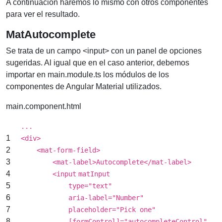
A continuación haremos lo mismo con otros componentes
para ver el resultado.
MatAutocomplete
Se trata de un campo <input> con un panel de opciones
sugeridas. Al igual que en el caso anterior, debemos
importar en main.module.ts los módulos de los
componentes de Angular Material utilizados.
main.component.html
...
1
<
div
>
2
<
mat-form-field
>
3
<
mat-label
>Autocomplete</
mat-label
>
4
<
input
matInput
5
type
=
"text"
6
aria-label
=
"Number"
7
placeholder
=
"Pick one"
8
[formControl]="autocompleteControl"