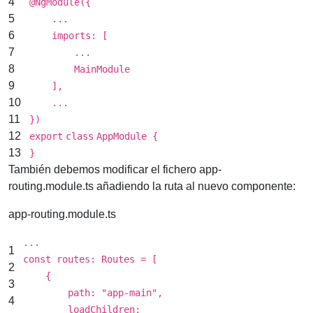
4
@NgModule({
5
...
6
imports: [
7
...
8
MainModule
9
],
10
...
11
})
12
export
class
AppModule {
13
}
También debemos modificar el fichero app-
routing.module.ts añadiendo la ruta al nuevo componente:
app-routing.module.ts
...
1
const routes: Routes = [
2
{
3
path:
"app-main"
,
4
loadChildren: