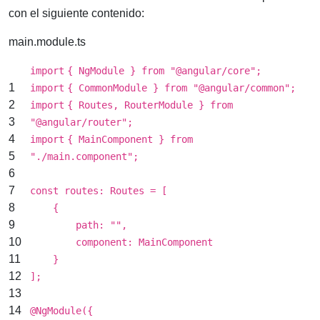
con el siguiente contenido:
main.module.ts
import
{ NgModule } from
"@angular/core"
;
1
import
{ CommonModule } from
"@angular/common"
;
2
import
{ Routes, RouterModule } from
3
"@angular/router"
;
4
import
{ MainComponent } from
5
"./main.component"
;
6
7
const routes: Routes = [
8
{
9
path:
""
,
10
component: MainComponent
11
}
12
];
13
14
@NgModule({