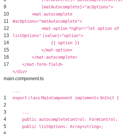
9
[matAutocomplete]="acOptions">
10
<
mat-autocomplete
11
#
acOptions
=
"matAutocomplete"
>
12
<
mat-option
*
ngFor
=
"let option of
13
listOptions"
[value]="option">
14
{{ option }}
15
</
mat-option
>
16
</
mat-autocomplete
>
17
</
mat-form-field
>
</
div
>
main.component.ts
...
1
export
class
MainComponent
implements
OnInit {
2
3
...
4
public autocompleteControl: FormControl;
5
public listOptions: Array<string>;
6