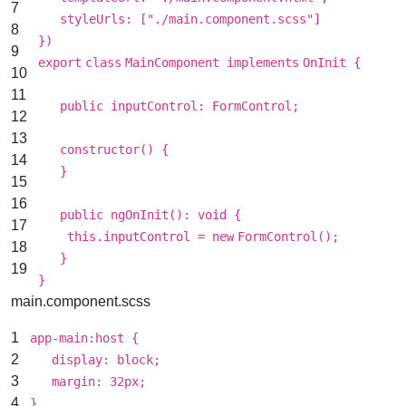
7
styleUrls: [
"./main.component.scss"
]
8
})
9
export
class
MainComponent
implements
OnInit {
10
11
public inputControl: FormControl;
12
13
constructor() {
14
}
15
16
public ngOnInit(): void {
17
this
.inputControl =
new
FormControl();
18
}
19
}
main.component.scss
1
app-main:host {
2
display
:
block
;
3
margin
:
32px
;
4
}