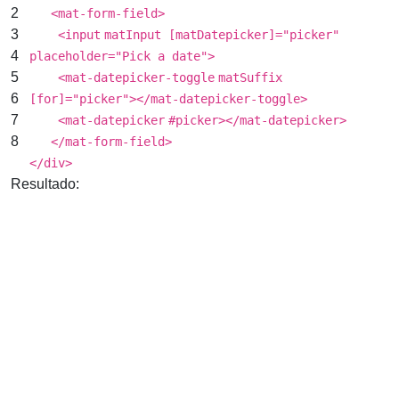
2
<
mat-form-field
>
3
<
input
matInput [matDatepicker]="picker"
4
placeholder
=
"Pick a date"
>
5
<
mat-datepicker-toggle
matSuffix
6
[for]="picker"></
mat-datepicker-toggle
>
7
<
mat-datepicker
#picker></
mat-datepicker
>
8
</
mat-form-field
>
</
div
>
Resultado: