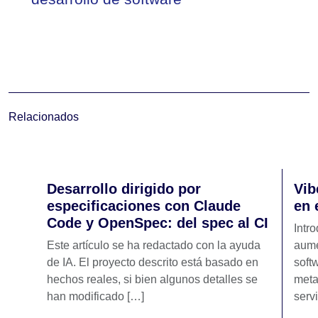
Relacionados
Desarrollo dirigido por
Vib
especificaciones con Claude
en 
Code y OpenSpec: del spec al CI
Intr
Este artículo se ha redactado con la ayuda
aume
de IA. El proyecto descrito está basado en
soft
hechos reales, si bien algunos detalles se
meta
han modificado […]
serv