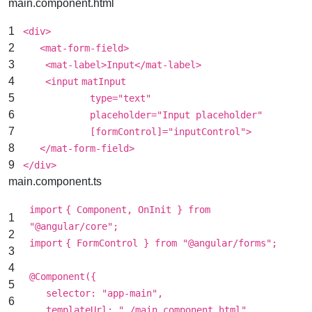
main.component.html
1
<
div
>
2
<
mat-form-field
>
3
<
mat-label
>Input</
mat-label
>
4
<
input
matInput
5
type
=
"text"
6
placeholder
=
"Input placeholder"
7
[formControl]="inputControl">
8
</
mat-form-field
>
9
</
div
>
main.component.ts
import
{ Component, OnInit } from
1
"@angular/core"
;
2
import
{ FormControl } from
"@angular/forms"
;
3
4
@Component({
5
selector:
"app-main"
,
6
templateUrl:
"./main.component.html"
,