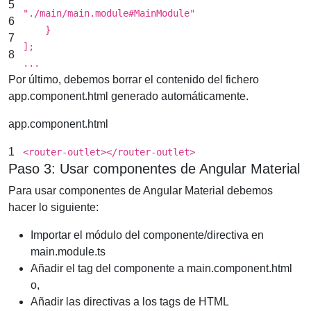
5
"./main/main.module#MainModule"
6
}
7
];
8
...
Por último, debemos borrar el contenido del fichero
app.component.html generado automáticamente.
app.component.html
1
<
router-outlet
></
router-outlet
>
Paso 3: Usar componentes de Angular Material
Para usar componentes de Angular Material debemos
hacer lo siguiente:
Importar el módulo del componente/directiva en
main.module.ts
Añadir el tag del componente a main.component.html
o,
Añadir las directivas a los tags de HTML