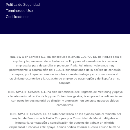
Política de Seguridad
Términos de Uso
Certificaciones
TRBL SW & IP Services S.L. ha conseguido la ayuda C007/20-ED de Red.es para el
impulso y la promoción de actividades de I+i y para el fomento de la inversión
empresarial para desarrollar el proyecto IPatia. Así mismo, valoramos muy
positivamente la contribución del FEDER, principal fondo de la política de cohesión
europea, por lo que supone de impulso a nuestro trabajo y en consecuencia al
crecimiento económico y la creación de empleo de estar región y de España en su
conjunto.
TRBL SW & IP Services, S.L. ha sido beneficiario del Programa de Mentoring y Apoyo
a la internacionalización de la pyme. Entre otros gastos, la empresa ha cofinanciados
con estos fondos material de difusión y promoción, en concreto nuestros vídeos
corporativos.
TRBL SW & IP Services, SL ha sido beneficiaria de las ayudas para el fomento del
empleo de Fondos de la Unión Europea y la Comunidad de Madrid, dirigidas a
impulsar la contratación y consolidación de puestos de trabajo en el tejido
empresarial. Gracias a este apoyo, hemos podido reforzar nuestro equipo humano,