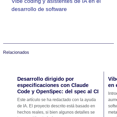
Vibe coding y asistentes de IA en el
desarrollo de software
Relacionados
Desarrollo dirigido por
Vib
especificaciones con Claude
en 
Code y OpenSpec: del spec al CI
Intr
Este artículo se ha redactado con la ayuda
aume
de IA. El proyecto descrito está basado en
soft
hechos reales, si bien algunos detalles se
meta