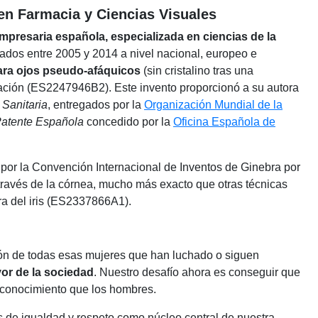
en Farmacia y Ciencias Visuales
 empresaria española, especializada en ciencias de la
tados entre 2005 y 2014 a nivel nacional, europeo e
para ojos pseudo-afáquicos
(sin cristalino tras una
ación (ES2247946B2). Este invento proporcionó a su autora
 Sanitaria
, entregados por la
Organización Mundial de la
Patente Española
concedido por la
Oficina Española de
por la Convención Internacional de Inventos de Ginebra por
través de la córnea, mucho más exacto que otras técnicas
ura del iris (ES2337866A1).
ión de todas esas mujeres que han luchado o siguen
avor de la sociedad
. Nuestro desafío ahora es conseguir que
reconocimiento que los hombres.
s de igualdad y respeto como núcleo central de nuestra