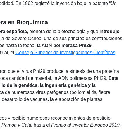
didad. En 1962 registró la invención bajo la patente “
Un
ora en Bioquímica
ora española
, pionera de la biotecnología y que
introdujo
ula de Severo Ochoa, una de sus principales contribuciones
es hasta la fecha:
la ADN polimerasa Phi29
rial
, el
Consejo Superior de Investigaciones Científicas
on que el virus Phi29 produce la síntesis de una proteína
 poca cantidad de material, la ADN polimerasa Phi29.
Este
o de la genética, la ingeniería genética y la
ica de numerosos virus patógenos (poliomielitis, fiebre
el desarrollo de vacunas, la elaboración de plantas
ficos y recibió numerosos reconocimientos de prestigio
o Ramón y Cajal
hasta el
Premio al Inventor Europeo 2019
.