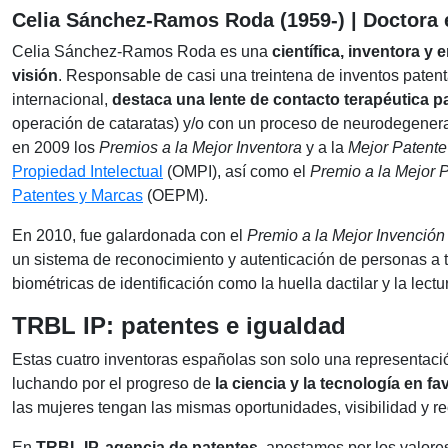
Celia Sánchez-Ramos Roda (1959-) | Doctora 
Celia Sánchez-Ramos Roda es una
científica, inventora y
visión
. Responsable de casi una treintena de inventos paten
internacional,
destaca una lente de contacto terapéutica 
operación de cataratas) y/o con un proceso de neurodegener
en 2009 los
Premios a la Mejor Inventora
y a la
Mejor Patente
Propiedad Intelectual
(OMPI), así como el
Premio a la Mejor 
Patentes y Marcas
(OEPM).
En 2010, fue galardonada con el
Premio a la Mejor Invención
un sistema de reconocimiento y autenticación de personas a 
biométricas de identificación como la huella dactilar y la lect
TRBL IP: patentes e igualdad
Estas cuatro inventoras españolas son solo una representac
luchando por el progreso de
la ciencia y la tecnología en f
las mujeres tengan las mismas oportunidades, visibilidad y 
En
TRBL IP, agencia de patentes
, apostamos por los valore