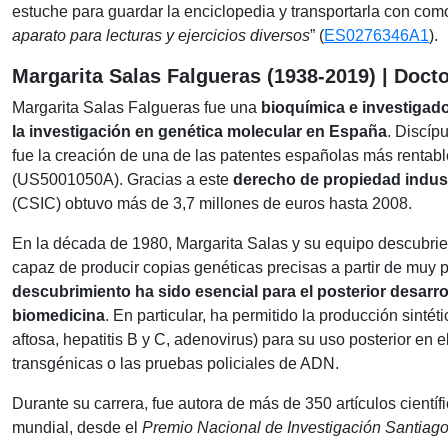
estuche para guardar la enciclopedia y transportarla con como
aparato para lecturas y ejercicios diversos
” (
ES0276346A1
).
Margarita Salas Falgueras (1938-2019) | Doct
Margarita Salas Falgueras fue una
bioquímica e investigad
la investigación en genética molecular en España
. Discíp
fue la creación de una de las patentes españolas más rentabl
(US5001050A). Gracias a este
derecho de propiedad indust
(CSIC) obtuvo más de 3,7 millones de euros hasta 2008.
En la década de 1980, Margarita Salas y su equipo descubrier
capaz de producir copias genéticas precisas a partir de muy
descubrimiento ha sido esencial para el posterior desarroll
biomedicina
. En particular, ha permitido la producción sintét
aftosa, hepatitis B y C, adenovirus) para su uso posterior en 
transgénicas o las pruebas policiales de ADN.
Durante su carrera, fue autora de más de 350 artículos cientí
mundial, desde el
Premio Nacional de Investigación Santiag