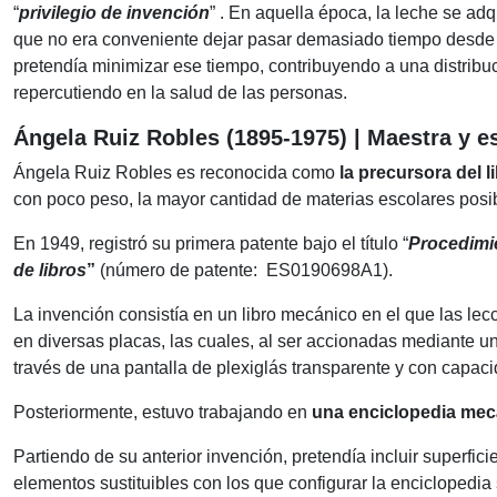
“
privilegio de invención
” . En aquella época, la leche se ad
que no era conveniente dejar pasar demasiado tiempo desde e
pretendía minimizar ese tiempo, contribuyendo a una distribuci
repercutiendo en la salud de las personas.
Ángela Ruiz Robles (1895-1975) | Maestra y es
Ángela Ruiz Robles es reconocida como
la precursora del l
con poco peso, la mayor cantidad de materias escolares posi
En 1949, registró su primera patente bajo el título “
Procedimie
de libros
”
(número de patente:
ES0190698A1).
La invención consistía en un libro mecánico en el que las le
en diversas placas, las cuales, al ser accionadas mediante 
través de una pantalla de plexiglás transparente y con capac
Posteriormente, estuvo trabajando en
una enciclopedia mec
Partiendo de su anterior invención, pretendía incluir
superfici
elementos sustituibles con los que configurar la enciclopedia