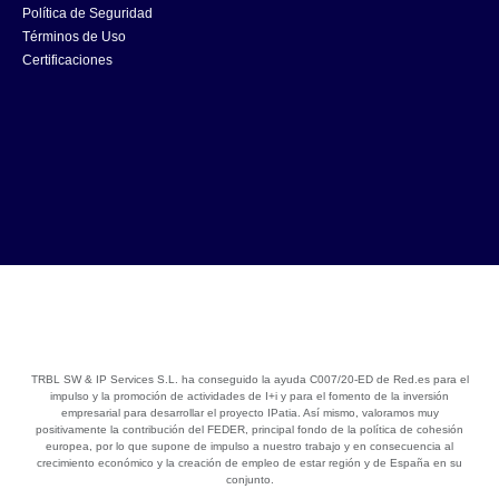
Política de Seguridad
Términos de Uso
Certificaciones
TRBL SW & IP Services S.L. ha conseguido la ayuda C007/20-ED de Red.es para el
impulso y la promoción de actividades de I+i y para el fomento de la inversión
empresarial para desarrollar el proyecto IPatia. Así mismo, valoramos muy
positivamente la contribución del FEDER, principal fondo de la política de cohesión
europea, por lo que supone de impulso a nuestro trabajo y en consecuencia al
crecimiento económico y la creación de empleo de estar región y de España en su
conjunto.