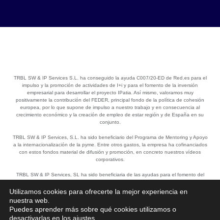
TRBL SW & IP Services S.L. ha conseguido la ayuda C007/20-ED de Red.es para el
impulso y la promoción de actividades de I+i y para el fomento de la inversión
empresarial para desarrollar el proyecto IPatia. Así mismo, valoramos muy
positivamente la contribución del FEDER, principal fondo de la política de cohesión
europea, por lo que supone de impulso a nuestro trabajo y en consecuencia al
crecimiento económico y la creación de empleo de estar región y de España en su
conjunto.
TRBL SW & IP Services, S.L. ha sido beneficiario del Programa de Mentoring y Apoyo
a la internacionalización de la pyme. Entre otros gastos, la empresa ha cofinanciados
con estos fondos material de difusión y promoción, en concreto nuestros vídeos
corporativos.
TRBL SW & IP Services, SL ha sido beneficiaria de las ayudas para el fomento del
empleo de Fondos de la Unión Europea y la Comunidad de Madrid, dirigidas a
impulsar la contratación y consolidación de puestos de trabajo en el tejido
Utilizamos cookies para ofrecerte la mejor experiencia en
empresarial. Gracias a este apoyo, hemos podido reforzar nuestro equipo humano,
nuestra web.
contribuyendo a la mejora de nuestra competitividad y a la estabilidad laboral de
Puedes aprender más sobre qué cookies utilizamos o
nuestros profesionales. Actualmente, también contamos con solicitudes activas para
desactivarlas en los
ajustes
.
nuevas líneas de ayuda dentro de este mismo programa, reforzando nuestro