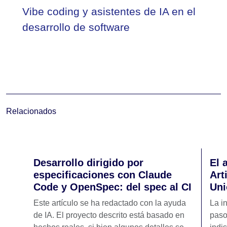
Vibe coding y asistentes de IA en el
desarrollo de software
Relacionados
Desarrollo dirigido por
El 
especificaciones con Claude
Art
Code y OpenSpec: del spec al CI
Uni
Este artículo se ha redactado con la ayuda
La i
de IA. El proyecto descrito está basado en
paso