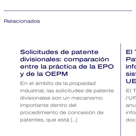
Relacionados
Solicitudes de patente
El 
divisionales: comparación
Pa
entre la práctica de la EPO
inf
y de la OEPM
si
U
En el ámbito de la propiedad
industrial, las solicitudes de patente
El 
divisionales son un mecanismo
(‘UP
importante dentro del
anu
procedimiento de concesión de
inf
patentes, que está […]
doc