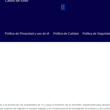
Casos de Éxito
Política de Privacidad y uso de IA
Política de Calidad
Política de Segurida
 la promoción de actividades de I+i y para el fomento de la inversión empresarial para desarrol
o que supone de impulso a nuestro trabajo y en consecuencia al crecimiento económico y la crea