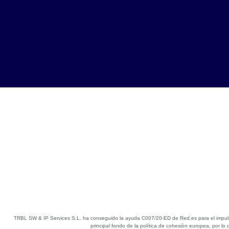
TRBL SW & IP Services S.L. ha conseguido la ayuda C007/20-ED de Red.es para el impulso y
principal fondo de la política de cohesión europea, por l