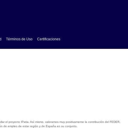
d
Términos de Uso
Certificaciones
lar el proyecto IPatia. Así mismo, valoramos muy positivamente la contribución del FEDER,
ción de empleo de estar región y de España en su conjunto.