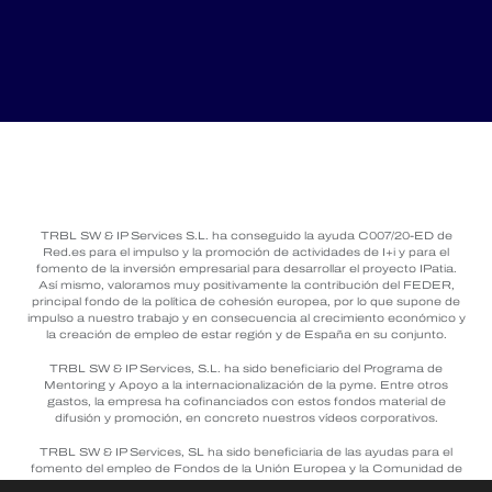
TRBL SW & IP Services S.L. ha conseguido la ayuda C007/20-ED de
Red.es para el impulso y la promoción de actividades de I+i y para el
fomento de la inversión empresarial para desarrollar el proyecto IPatia.
Así mismo, valoramos muy positivamente la contribución del FEDER,
principal fondo de la política de cohesión europea, por lo que supone de
impulso a nuestro trabajo y en consecuencia al crecimiento económico y
la creación de empleo de estar región y de España en su conjunto.
TRBL SW & IP Services, S.L. ha sido beneficiario del Programa de
Mentoring y Apoyo a la internacionalización de la pyme. Entre otros
gastos, la empresa ha cofinanciados con estos fondos material de
difusión y promoción, en concreto nuestros vídeos corporativos.
TRBL SW & IP Services, SL ha sido beneficiaria de las ayudas para el
fomento del empleo de Fondos de la Unión Europea y la Comunidad de
Madrid, dirigidas a impulsar la contratación y consolidación de puestos de