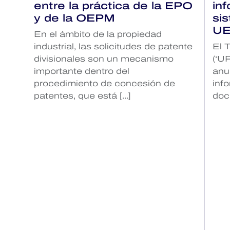
entre la práctica de la EPO
inf
y de la OEPM
si
U
En el ámbito de la propiedad
industrial, las solicitudes de patente
El 
divisionales son un mecanismo
(‘UP
importante dentro del
anu
procedimiento de concesión de
inf
patentes, que está […]
doc