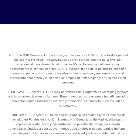
TRBL SW & IP Services S.L. ha conseguido la ayuda C007/20-ED de Red.es para el
impulso y la promoción de actividades de I+i y para el fomento de la inversión
empresarial para desarrollar el proyecto IPatia. Así mismo, valoramos muy
positivamente la contribución del FEDER, principal fondo de la política de cohesión
europea, por lo que supone de impulso a nuestro trabajo y en consecuencia al
crecimiento económico y la creación de empleo de estar región y de España en su
conjunto.
TRBL SW & IP Services, S.L. ha sido beneficiario del Programa de Mentoring y Apoyo
a la internacionalización de la pyme. Entre otros gastos, la empresa ha cofinanciados
con estos fondos material de difusión y promoción, en concreto nuestros vídeos
corporativos.
TRBL SW & IP Services, SL ha sido beneficiaria de las ayudas para el fomento del
empleo de Fondos de la Unión Europea y la Comunidad de Madrid, dirigidas a
impulsar la contratación y consolidación de puestos de trabajo en el tejido
empresarial. Gracias a este apoyo, hemos podido reforzar nuestro equipo humano,
contribuyendo a la mejora de nuestra competitividad y a la estabilidad laboral de